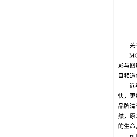
关
M
影与图
目频道
近
快，更
品牌清
然，原
的生命
可