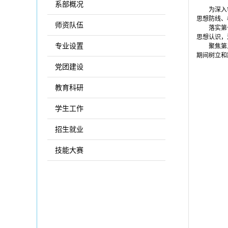
系部概况
为深入
思想防线、
师资队伍
落实第
思想认识，
专业设置
聚焦第
期间树立和
党团建设
教育科研
学生工作
招生就业
技能大赛